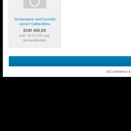
Temperature and humidity
sensor GalltecMela
EUR 450,00
exkl. 19 % USt
zzgl.
Versandkosten
xt:Commerce 4.