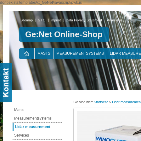
dont exists:templates/xt_GeNet/javascript/pwk.js
|
|
|
|
Sitemap
GTC
Imprint
Data Privacy Statement
Anmelden
Ge:Net Online-Shop
MASTS
MEASUREMENTSYSTEMS
LIDAR MEASUR
Sie sind hier:
Startseite
>
Lidar measuremen
Masts
Measurementsystems
Lidar measurement
Services