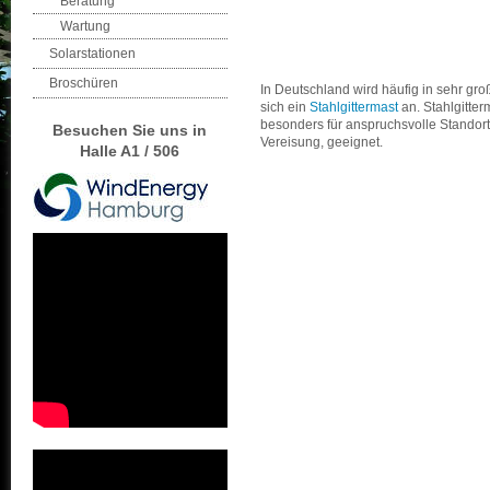
Beratung
Wartung
Solarstationen
Broschüren
In Deutschland wird häufig in sehr gr
sich ein
Stahlgittermast
an. Stahlgitter
besonders für anspruchsvolle Standorte
Besuchen Sie uns in
Vereisung, geeignet.
Halle A1 / 506