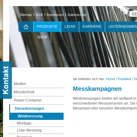
DE
Ι
Ι
Ι
Sitemap
AGB
Impressum
Datenschutz
PRODUKTE
LIDAR
KARRIERE
UNTERNEHME
SHOP
Sie befinden sich hier:
Home
/
Produkte
/
Di
Masten
Messkampagnen
Messtechnik
Windmessungen bieten wir weltweit in
Power:Container
verschiedenen Messsensoren an. Sie 
Messmast oder einzelne Messkompone
Dienstleistungen
Windmessung
Montage
Lidar Messung