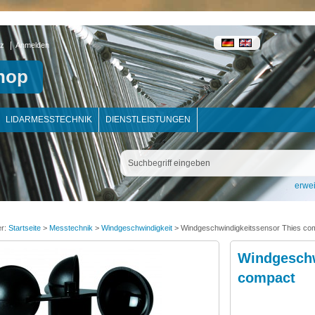
|
tz
Anmelden
hop
LIDARMESSTECHNIK
DIENSTLEISTUNGEN
erwei
er:
Startseite
>
Messtechnik
>
Windgeschwindigkeit
>
Windgeschwindigkeitssensor Thies co
Windgeschw
compact