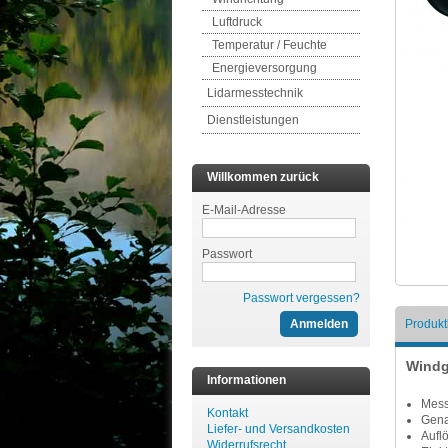
Luftdruck
Temperatur / Feuchte
Energieversorgung
Lidarmesstechnik
Dienstleistungen
Willkommen zurück
E-Mail-Adresse
Passwort
Passwort vergessen?
Produk
Windg
Informationen
Mess
Kontakt
Gena
Liefer- und Versandkosten
Aufl
Widerrufsrecht