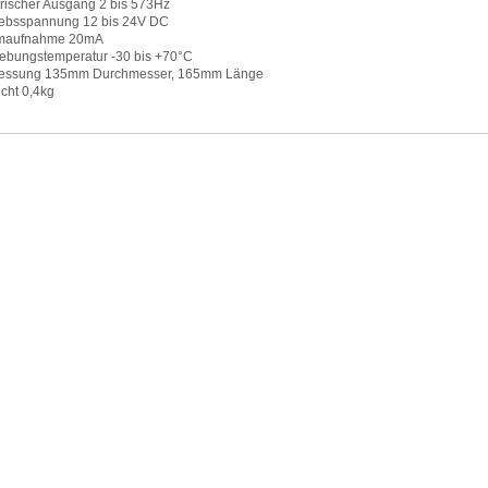
trischer Ausgang 2 bis 573Hz
iebsspannung 12 bis 24V DC
omaufnahme 20mA
bungstemperatur -30 bis +70°C
ssung 135mm Durchmesser, 165mm Länge
cht 0,4kg