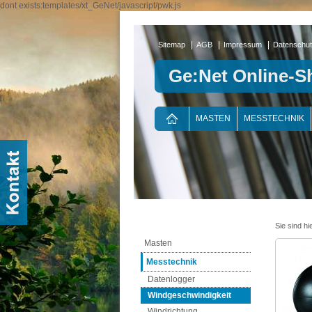
dont exists:templates/xt_GeNet/javascript/pwk.js
|
|
|
Sitemap
AGB
Impressum
Datenschu
Ge:Net Online-S
MASTEN
MESSTECHNIK
Sie sind hi
Masten
Messtechnik
Datenlogger
Windgeschwindigkeit
Windrichtung