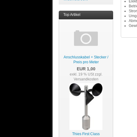
Elek
Betr
Str
Top Artikel
Umge
Abme
Gewi
Anschlusskabel + Stecker /
Preis pro Meter
EUR 1,00
exkl. 19 % USt
zzgl.
Versandkosten
Thies First Class