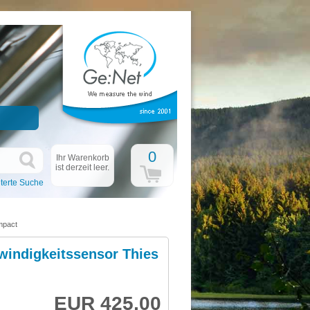
0
Ihr Warenkorb
ist derzeit leer.
terte Suche
mpact
indigkeitssensor Thies
EUR 425,00